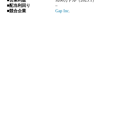
■営業利益
9200万ドル（2023.1）
■配当利回り
–
■競合企業
Gap Inc
.