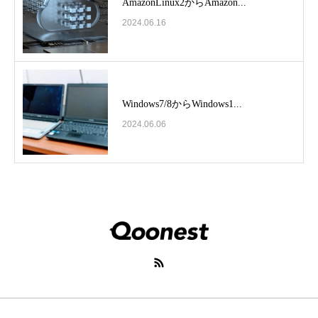
AmazonLinux2からAmazon...
2024.06.16
Windows7/8からWindows1...
2024.06.06