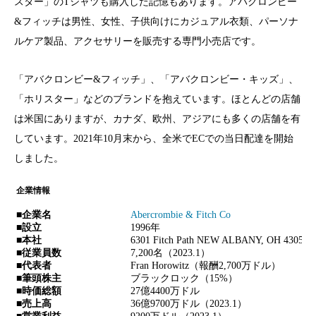
スター」のTシャツも購入した記憶もあります。アバクロンビー
&フィッチは男性、女性、子供向けにカジュアル衣類、パーソナ
ルケア製品、アクセサリーを販売する専門小売店です。
「アバクロンビー&フィッチ」、「アバクロンビー・キッズ」、
「ホリスター」などのブランドを抱えています。ほとんどの店舗
は米国にありますが、カナダ、欧州、アジアにも多くの店舗を有
しています。2021年10月末から、全米でECでの当日配達を開始
しました。
企業情報
■企業名
Abercrombie & Fitch Co
■設立
1996年
■本社
6301 Fitch Path NEW ALBANY, OH 43054 
■従業員数
7,200名（2023.1）
■代表者
Fran Horowitz（報酬2,700万ドル）
■筆頭株主
ブラックロック（15%）
■時価総額
27億4400万ドル
■売上高
36億9700万ドル（2023.1）