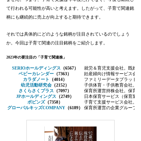
て行われる可能性が高いと考えます。したがって、子育て関連銘
柄にも継続的に売上が向上すると期待できます。
それでは具体的にどのような銘柄が注目されているのでしょう
か。今回は子育て関連の注目銘柄をご紹介します。
2023年の要注目の「子育て関連株」
SERIOホールディングス
（6567）
就労＆育児支援会社。既婚
ベビーカレンダー
（7363）
妊産婦向け情報サービス会
カラダノート
（4014）
ファミリーデータプラットフ
幼児活動研究会
（2152）
子供体育・子供教育会社。
さくらさくプラス
（7097）
保育所運営持株会社。保育所
JPホールディングス
（2749）
日本保育サービス（保育業
ポピンズ
（7358）
子育て支援サービス会社。働
グローバルキッズCOMPANY
（6189）
保育所運営の企業グループ