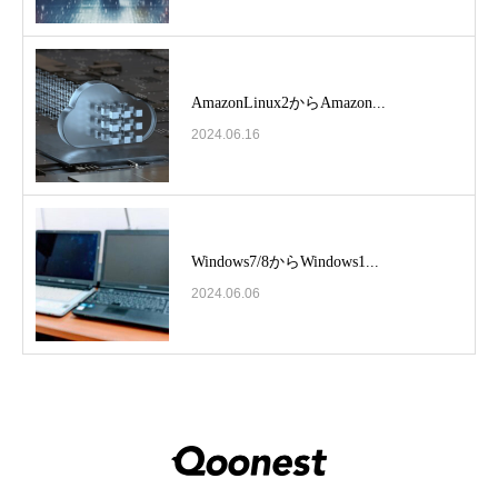
AmazonLinux2からAmazon...
2024.06.16
Windows7/8からWindows1...
2024.06.06