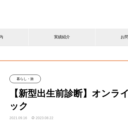
内
実績紹介
お
暮らし・旅
【新型出生前診断】オンラ
ック
2021.09.16
2023.08.22