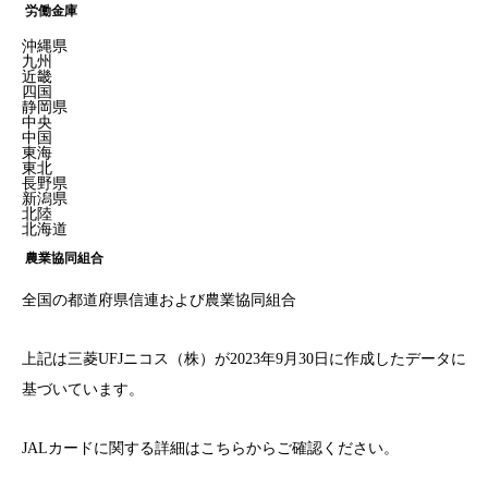
労働金庫
沖縄県
九州
近畿
四国
静岡県
中央
中国
東海
東北
長野県
新潟県
北陸
北海道
農業協同組合
全国の都道府県信連および農業協同組合
上記は三菱UFJニコス（株）が2023年9月30日に作成したデータに
基づいています。
JALカードに関する詳細はこちらからご確認ください。