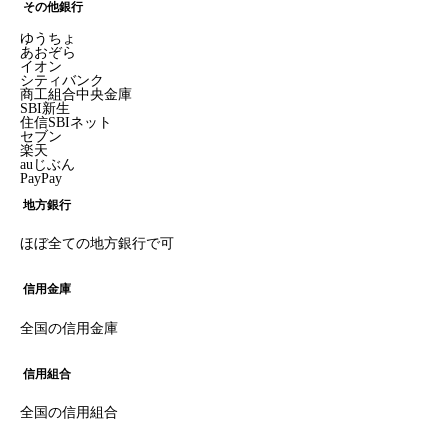
その他銀行
ゆうちょ
あおぞら
イオン
シティバンク
商工組合中央金庫
SBI新生
住信SBIネット
セブン
楽天
auじぶん
PayPay
地方銀行
ほぼ全ての地方銀行で可
信用金庫
全国の信用金庫
信用組合
全国の信用組合