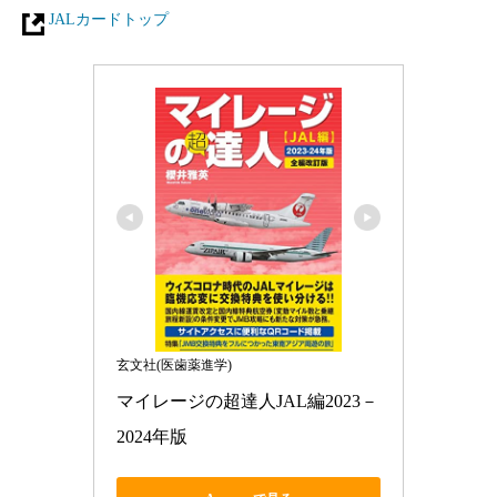
JALカードトップ
玄文社(医歯薬進学)
マイレージの超達人JAL編2023－
2024年版