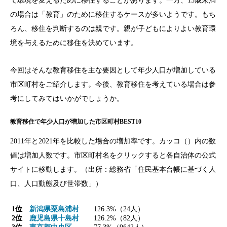
て環境を変えるために移住することがあります。一方、15歳未満
の場合は「教育」のために移住するケースが多いようです。もち
ろん、移住を判断するのは親です。親が子どもによりよい教育環
境を与えるために移住を決めています。
今回はそんな教育移住を主な要因として年少人口が増加している
市区町村をご紹介します。今後、教育移住を考えている場合は参
考にしてみてはいかがでしょうか。
教育移住で年少人口が増加した市区町村BEST10
2011年と2021年を比較した場合の増加率です。カッコ（）内の数
値は増加人数です。市区町村名をクリックすると各自治体の公式
サイトに移動します。（出所：総務省「住民基本台帳に基づく人
口、人口動態及び世帯数」）
1位
新潟県粟島浦村
126.3%（24人）
2位
鹿児島県十島村
126.2%（82人）