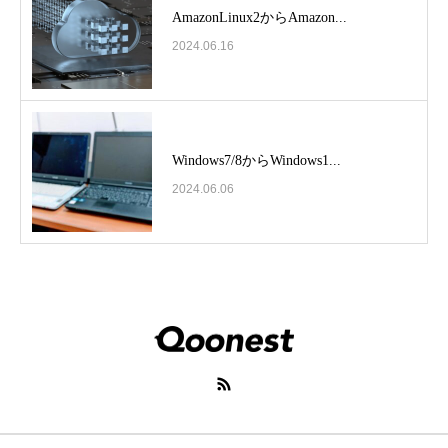
AmazonLinux2からAmazon...
2024.06.16
Windows7/8からWindows1...
2024.06.06