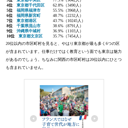
3位
東京都中央区
77.3%（9642人）
4位
東京都千代田区
62.8%（3490人）
5位
福岡県福津市
55.5%（3968人）
6位
福岡県新宮町
48.7%（2232人）
7位
東京都港区
43.7%（10245人）
8位
千葉県流山市
38.6%（8791人）
9位
沖縄県中城村
36.9%（1103人）
10位
東京都文京区
35.7%（7454人）
20位以内の市区町村を見ると、やはり東京都が最も多く6つの区
が含まれています。仕事だけではく教育という面でも東京は魅力
があるのでしょう。ちなみに関西の市区町村は20位以内にひとつ
も含まれていません。