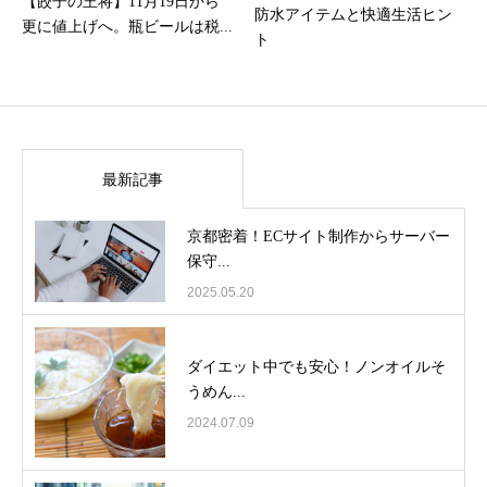
【餃子の王将】11月19日から
防水アイテムと快適生活ヒン
更に値上げへ。瓶ビールは税...
ト
最新記事
京都密着！ECサイト制作からサーバー
保守...
2025.05.20
ダイエット中でも安心！ノンオイルそ
うめん...
2024.07.09