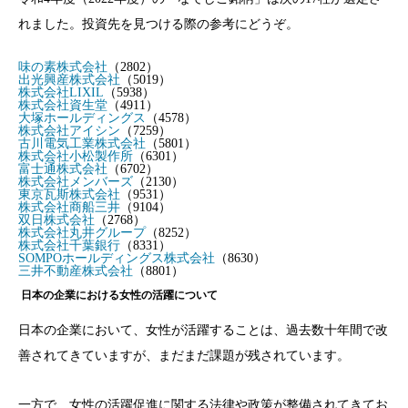
れました。投資先を見つける際の参考にどうぞ。
味の素株式会社
（2802）
出光興産株式会社
（5019）
株式会社LIXIL
（5938）
株式会社資生堂
（4911）
大塚ホールディングス
（4578）
株式会社アイシン
（7259）
古川電気工業株式会社
（5801）
株式会社小松製作所
（6301）
富士通株式会社
（6702）
株式会社メンバーズ
（2130）
東京瓦斯株式会社
（9531）
株式会社商船三井
（9104）
双日株式会社
（2768）
株式会社丸井グループ
（8252）
株式会社千葉銀行
（8331）
SOMPOホールディングス株式会社
（8630）
三井不動産株式会社
（8801）
日本の企業における女性の活躍について
日本の企業において、女性が活躍することは、過去数十年間で改
善されてきていますが、まだまだ課題が残されています。
一方で、女性の活躍促進に関する法律や政策が整備されてきてお