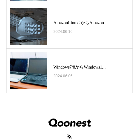
AmazonLinux2からAmazon...
2024.06.16
Windows7/8からWindows1...
2024.06.06