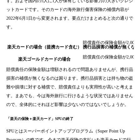
す。およそ国内の5人に1人が保有している影響力の大きいクレジ
ットカードです。そのカードの海外旅行傷害保険の補償内容が
2022年6月1日から変更されます。要点だけまとめると次の通りで
す。
賠償責任の保険金額が2,000
楽天カードの場合（提携カード含む）
携行品損害の補償が無くなり
賠償責任の保険金額が2,000
楽天ゴールドカードの場合
賠償責任の保険金額は増額されるので問題ありませんが、携行品
損害の補償が無くなるのは困ります。携行品損害とは持ち物の盗
難や損壊に対する補償で、賠償責任よりも実用性が高いと考えま
す。まあでも、今は海外旅行に行けるような状況ではありません
ので、全体的にそれほど影響は少ないのではないでしょうか。
「楽天の保険＋楽天カード」SPUの終了
SPUとはスーパーポイントアッププログラム（Super Point Up
Program）の略です。今まで楽天保険の支払いを楽天カードで行