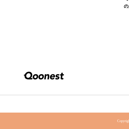
の
Copyr