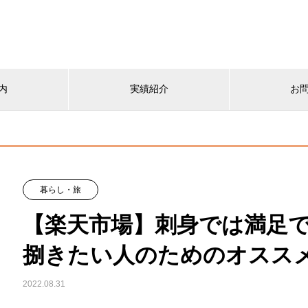
内
実績紹介
お
暮らし・旅
【楽天市場】刺身では満足
捌きたい人のためのオスス
2022.08.31